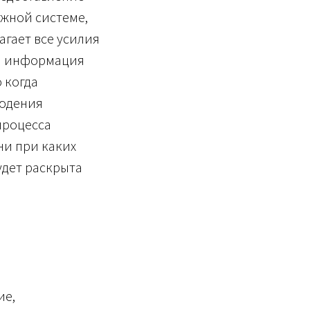
жной системе,
агает все усилия
ая информация
 когда
людения
процесса
ни при каких
удет раскрыта
ие,