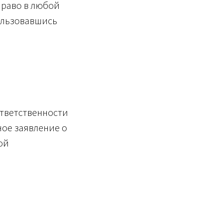
право в любой
ользовавшись
ответственности
ное заявление о
ой