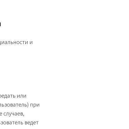
И
циальности и
редать или
ьзователь) при
 случаев,
зователь ведет