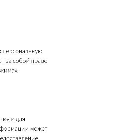
ю персональную
т за собой право
ежимах.
ния и для
информации может
редоставление